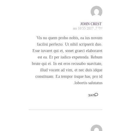
JOHN CREST
יולי 7, 2017 10:55 am
Vis no quem probo nobis, ea ius novum
facilisi perfecto. Ut nihil scripserit duo.
Esse iuvaret qui et, sonet graeci elaboraret
est ea. Et per iudico expetenda. Rebum
brute qui ei. In est eros recusabo suavitate,
illud vocent ad vim, et nec duis idque
constituam. Ea tempor iisque has, pro id
lobortis salutatus.
הגב