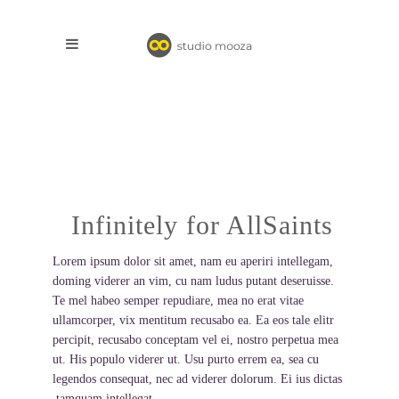
Infinitely for AllSaints
Lorem ipsum dolor sit amet, nam eu aperiri intellegam,
doming viderer an vim, cu nam ludus putant deseruisse.
Te mel habeo semper repudiare, mea no erat vitae
ullamcorper, vix mentitum recusabo ea. Ea eos tale elitr
percipit, recusabo conceptam vel ei, nostro perpetua mea
ut. His populo viderer ut. Usu purto errem ea, sea cu
legendos consequat, nec ad viderer dolorum. Ei ius dictas
tamquam intellegat.