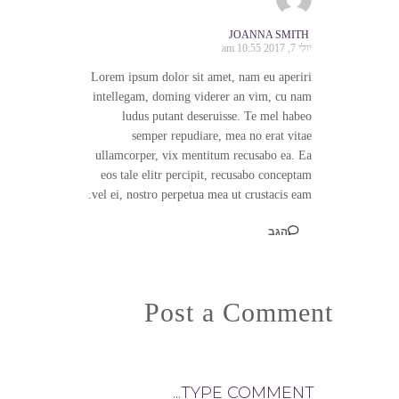
JOANNA SMITH
יולי 7, 2017 10:55 am
Lorem ipsum dolor sit amet, nam eu aperiri
intellegam, doming viderer an vim, cu nam
ludus putant deseruisse. Te mel habeo
semper repudiare, mea no erat vitae
ullamcorper, vix mentitum recusabo ea. Ea
eos tale elitr percipit, recusabo conceptam
vel ei, nostro perpetua mea ut crustacis eam.
הגב
Post a Comment