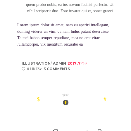
quem probo nobis, ea ius novum facilisi perfecto. Ut
nihil scripserit duo. Esse iuvaret qui et, sonet graeci.
Lorem ipsum dolor sit amet, nam eu aperiri intellegam,
doming viderer an vim, cu nam ludus putant deseruisse.
Te mel habeo semper repudiare, mea no erat vitae
ullamcorper, vix mentitum recusabo ea.
יולי 7, 2017
ADMIN
ILLUSTRATION
3 COMMENTS
0 LIKES
שתף