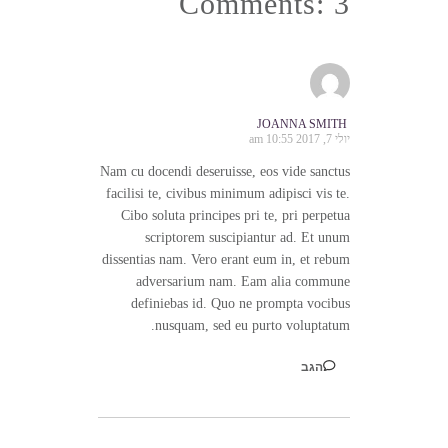
Comments: 3
JOANNA SMITH
יולי 7, 2017 10:55 am
Nam cu docendi deseruisse, eos vide sanctus
facilisi te, civibus minimum adipisci vis te.
Cibo soluta principes pri te, pri perpetua
scriptorem suscipiantur ad. Et unum
dissentias nam. Vero erant eum in, et rebum
adversarium nam. Eam alia commune
definiebas id. Quo ne prompta vocibus
nusquam, sed eu purto voluptatum.
הגב