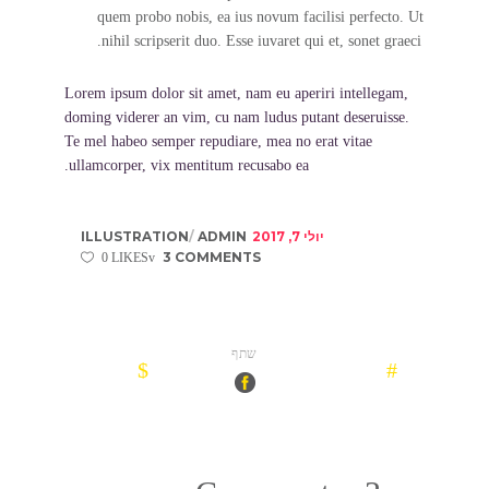
quem probo nobis, ea ius novum facilisi perfecto. Ut
nihil scripserit duo. Esse iuvaret qui et, sonet graeci.
Lorem ipsum dolor sit amet, nam eu aperiri intellegam,
doming viderer an vim, cu nam ludus putant deseruisse.
Te mel habeo semper repudiare, mea no erat vitae
ullamcorper, vix mentitum recusabo ea.
יולי 7, 2017
ADMIN
ILLUSTRATION
3 COMMENTS
0 LIKES
שתף