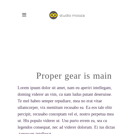
Proper gear is main
Lorem ipsum dolor sit amet, nam eu aperiri intellegam,
doming viderer an vim, cu nam ludus putant deseruisse.
Te mel habeo semper repudiare, mea no erat vitae
ullamcorper, vix mentitum recusabo ea. Ea eos tale elitr
percipit, recusabo conceptam vel ei, nostro perpetua mea
ut. His populo viderer ut. Usu purto errem ea, sea cu
legendos consequat, nec ad viderer dolorum. Ei ius dictas
tamquam intellegat.