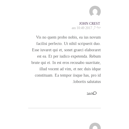
JOHN CREST
יולי 7, 2017 10:49 am
Vis no quem probo nobis, ea ius novum
facilisi perfecto. Ut nihil scripserit duo.
Esse iuvaret qui et, sonet graeci elaboraret
est ea. Et per iudico expetenda. Rebum
brute qui ei. In est eros recusabo suavitate,
illud vocent ad vim, et nec duis idque
constituam. Ea tempor iisque has, pro id
lobortis salutatus.
הגב