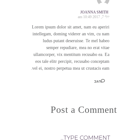
JOANNA SMITH
יולי 7, 2017 10:49 am
Lorem ipsum dolor sit amet, nam eu aperiri
intellegam, doming viderer an vim, cu nam
ludus putant deseruisse. Te mel habeo
semper repudiare, mea no erat vitae
ullamcorper, vix mentitum recusabo ea. Ea
eos tale elitr percipit, recusabo conceptam
vel ei, nostro perpetua mea ut crustacis eam.
הגב
Post a Comment