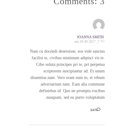
Comments: 3
JOANNA SMITH
יולי 7, 2017 10:49 am
Nam cu docendi deseruisse, eos vide sanctus
facilisi te, civibus minimum adipisci vis te.
Cibo soluta principes pri te, pri perpetua
scriptorem suscipiantur ad. Et unum
dissentias nam. Vero erant eum in, et rebum
adversarium nam. Eam alia commune
definiebas id. Quo ne prompta vocibus
nusquam, sed eu purto voluptatum.
הגב