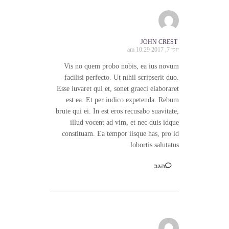
JOHN CREST
יולי 7, 2017 10:29 am
Vis no quem probo nobis, ea ius novum
facilisi perfecto. Ut nihil scripserit duo.
Esse iuvaret qui et, sonet graeci elaboraret
est ea. Et per iudico expetenda. Rebum
brute qui ei. In est eros recusabo suavitate,
illud vocent ad vim, et nec duis idque
constituam. Ea tempor iisque has, pro id
lobortis salutatus.
הגב