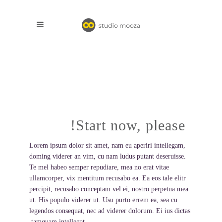
Start now, please!
Lorem ipsum dolor sit amet, nam eu aperiri intellegam,
doming viderer an vim, cu nam ludus putant deseruisse.
Te mel habeo semper repudiare, mea no erat vitae
ullamcorper, vix mentitum recusabo ea. Ea eos tale elitr
percipit, recusabo conceptam vel ei, nostro perpetua mea
ut. His populo viderer ut. Usu purto errem ea, sea cu
legendos consequat, nec ad viderer dolorum. Ei ius dictas
tamquam intellegat.