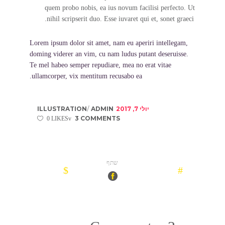
quem probo nobis, ea ius novum facilisi perfecto. Ut
nihil scripserit duo. Esse iuvaret qui et, sonet graeci.
Lorem ipsum dolor sit amet, nam eu aperiri intellegam,
doming viderer an vim, cu nam ludus putant deseruisse.
Te mel habeo semper repudiare, mea no erat vitae
ullamcorper, vix mentitum recusabo ea.
יולי 7, 2017
ADMIN
ILLUSTRATION
3 COMMENTS
0 LIKES
שתף