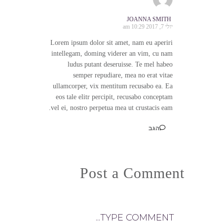
JOANNA SMITH
יולי 7, 2017 10:29 am
Lorem ipsum dolor sit amet, nam eu aperiri
intellegam, doming viderer an vim, cu nam
ludus putant deseruisse. Te mel habeo
semper repudiare, mea no erat vitae
ullamcorper, vix mentitum recusabo ea. Ea
eos tale elitr percipit, recusabo conceptam
vel ei, nostro perpetua mea ut crustacis eam.
הגב
Post a Comment