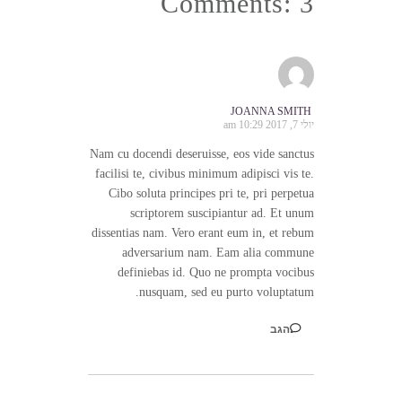
Comments: 3
JOANNA SMITH
יולי 7, 2017 10:29 am
Nam cu docendi deseruisse, eos vide sanctus
facilisi te, civibus minimum adipisci vis te.
Cibo soluta principes pri te, pri perpetua
scriptorem suscipiantur ad. Et unum
dissentias nam. Vero erant eum in, et rebum
adversarium nam. Eam alia commune
definiebas id. Quo ne prompta vocibus
nusquam, sed eu purto voluptatum.
הגב