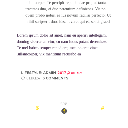
ullamcorper. Te percipit repudiandae pro, ut tantas
tractatos duo, ei duo petentium definiebas. Vis no
quem probo nobis, ea ius novum facilisi perfecto. Ut
nihil scripserit duo. Esse iuvaret qui et, sonet graeci.
Lorem ipsum dolor sit amet, nam eu aperiri intellegam,
doming viderer an vim, cu nam ludus putant deseruisse.
Te mel habeo semper repudiare, mea no erat vitae
ullamcorper, vix mentitum recusabo ea.
אוגוסט 2, 2017
ADMIN
LIFESTYLE
3 COMMENTS
0 LIKES
שתף