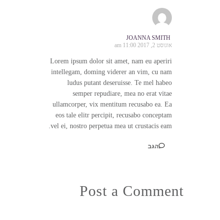
JOANNA SMITH
אוגוסט 2, 2017 11:00 am
Lorem ipsum dolor sit amet, nam eu aperiri
intellegam, doming viderer an vim, cu nam
ludus putant deseruisse. Te mel habeo
semper repudiare, mea no erat vitae
ullamcorper, vix mentitum recusabo ea. Ea
eos tale elitr percipit, recusabo conceptam
vel ei, nostro perpetua mea ut crustacis eam.
הגב
Post a Comment