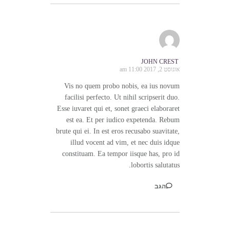
JOHN CREST
אוגוסט 2, 2017 11:00 am
Vis no quem probo nobis, ea ius novum
facilisi perfecto. Ut nihil scripserit duo.
Esse iuvaret qui et, sonet graeci elaboraret
est ea. Et per iudico expetenda. Rebum
brute qui ei. In est eros recusabo suavitate,
illud vocent ad vim, et nec duis idque
constituam. Ea tempor iisque has, pro id
lobortis salutatus.
הגב