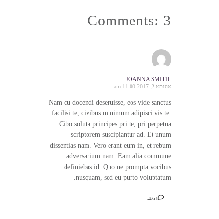
Comments: 3
JOANNA SMITH
אוגוסט 2, 2017 11:00 am
Nam cu docendi deseruisse, eos vide sanctus
facilisi te, civibus minimum adipisci vis te.
Cibo soluta principes pri te, pri perpetua
scriptorem suscipiantur ad. Et unum
dissentias nam. Vero erant eum in, et rebum
adversarium nam. Eam alia commune
definiebas id. Quo ne prompta vocibus
nusquam, sed eu purto voluptatum.
הגב