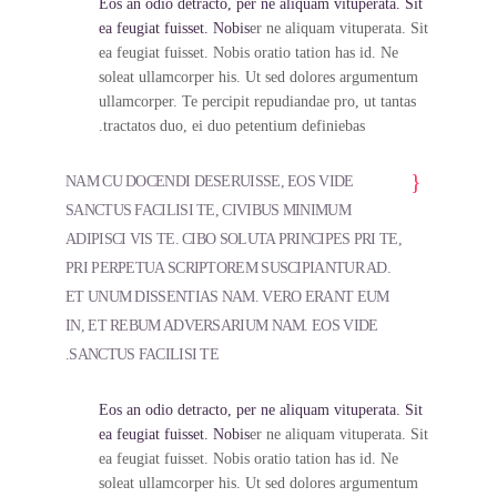
Eos an odio detracto, per ne aliquam vituperata. Sit
ea feugiat fuisset. Nobis
er ne aliquam vituperata. Sit
ea feugiat fuisset. Nobis oratio tation has id. Ne
soleat ullamcorper his. Ut sed dolores argumentum
ullamcorper. Te percipit repudiandae pro, ut tantas
tractatos duo, ei duo petentium definiebas.
NAM CU DOCENDI DESERUISSE, EOS VIDE
SANCTUS FACILISI TE, CIVIBUS MINIMUM
ADIPISCI VIS TE. CIBO SOLUTA PRINCIPES PRI TE,
PRI PERPETUA SCRIPTOREM SUSCIPIANTUR AD.
ET UNUM DISSENTIAS NAM. VERO ERANT EUM
IN, ET REBUM ADVERSARIUM NAM. EOS VIDE
SANCTUS FACILISI TE.
Eos an odio detracto, per ne aliquam vituperata. Sit
ea feugiat fuisset. Nobis
er ne aliquam vituperata. Sit
ea feugiat fuisset. Nobis oratio tation has id. Ne
soleat ullamcorper his. Ut sed dolores argumentum