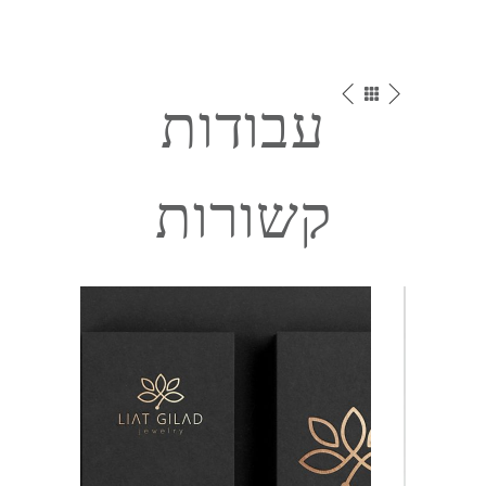
עבודות
קשורות
סים טים – מומחי
תכש
סימולציה