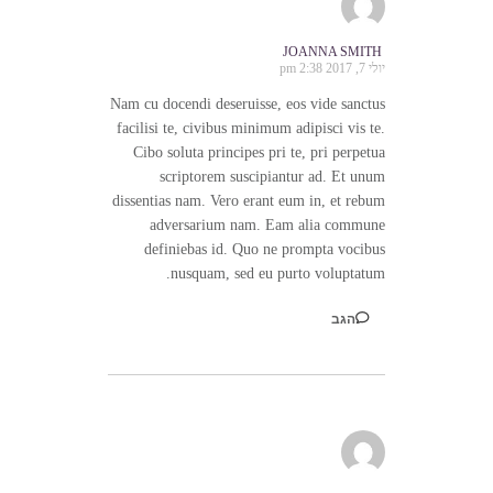
JOANNA SMITH
יולי 7, 2017 2:38 pm
Nam cu docendi deseruisse, eos vide sanctus
facilisi te, civibus minimum adipisci vis te.
Cibo soluta principes pri te, pri perpetua
scriptorem suscipiantur ad. Et unum
dissentias nam. Vero erant eum in, et rebum
adversarium nam. Eam alia commune
definiebas id. Quo ne prompta vocibus
nusquam, sed eu purto voluptatum.
הגב