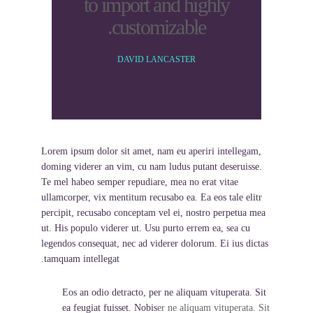
to import and highly
customizable.
DAVID LANCASTER
Lorem ipsum dolor sit amet, nam eu aperiri intellegam,
doming viderer an vim, cu nam ludus putant deseruisse.
Te mel habeo semper repudiare, mea no erat vitae
ullamcorper, vix mentitum recusabo ea. Ea eos tale elitr
percipit, recusabo conceptam vel ei, nostro perpetua mea
ut. His populo viderer ut. Usu purto errem ea, sea cu
legendos consequat, nec ad viderer dolorum. Ei ius dictas
tamquam intellegat.
Eos an odio detracto, per ne aliquam vituperata. Sit
ea feugiat fuisset. Nobis
er ne aliquam vituperata. Sit