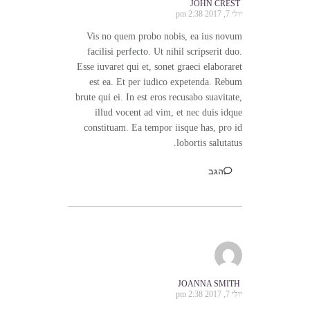
JOHN CREST
יולי 7, 2017 2:38 pm
Vis no quem probo nobis, ea ius novum
facilisi perfecto. Ut nihil scripserit duo.
Esse iuvaret qui et, sonet graeci elaboraret
est ea. Et per iudico expetenda. Rebum
brute qui ei. In est eros recusabo suavitate,
illud vocent ad vim, et nec duis idque
constituam. Ea tempor iisque has, pro id
lobortis salutatus.
הגב
JOANNA SMITH
יולי 7, 2017 2:38 pm