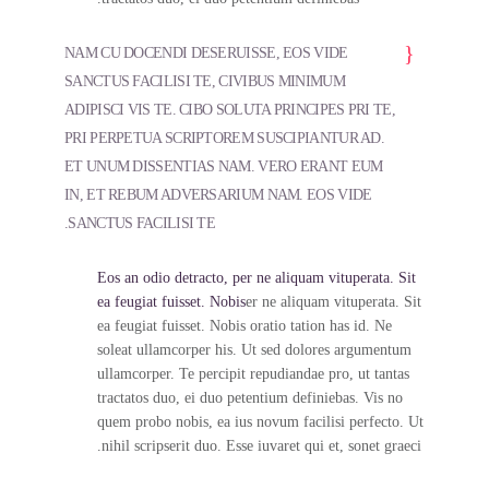
NAM CU DOCENDI DESERUISSE, EOS VIDE
SANCTUS FACILISI TE, CIVIBUS MINIMUM
ADIPISCI VIS TE. CIBO SOLUTA PRINCIPES PRI TE,
PRI PERPETUA SCRIPTOREM SUSCIPIANTUR AD.
ET UNUM DISSENTIAS NAM. VERO ERANT EUM
IN, ET REBUM ADVERSARIUM NAM. EOS VIDE
SANCTUS FACILISI TE.
Eos an odio detracto, per ne aliquam vituperata. Sit
ea feugiat fuisset. Nobis
er ne aliquam vituperata. Sit
ea feugiat fuisset. Nobis oratio tation has id. Ne
soleat ullamcorper his. Ut sed dolores argumentum
ullamcorper. Te percipit repudiandae pro, ut tantas
tractatos duo, ei duo petentium definiebas. Vis no
quem probo nobis, ea ius novum facilisi perfecto. Ut
nihil scripserit duo. Esse iuvaret qui et, sonet graeci.