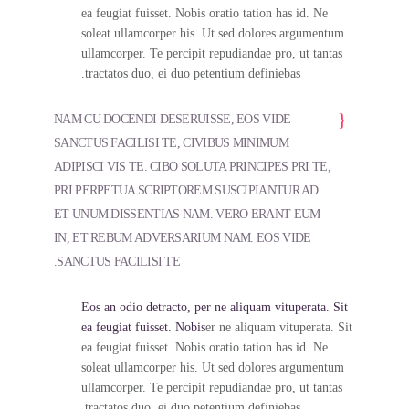
ea feugiat fuisset. Nobis oratio tation has id. Ne
soleat ullamcorper his. Ut sed dolores argumentum
ullamcorper. Te percipit repudiandae pro, ut tantas
tractatos duo, ei duo petentium definiebas.
NAM CU DOCENDI DESERUISSE, EOS VIDE
SANCTUS FACILISI TE, CIVIBUS MINIMUM
ADIPISCI VIS TE. CIBO SOLUTA PRINCIPES PRI TE,
PRI PERPETUA SCRIPTOREM SUSCIPIANTUR AD.
ET UNUM DISSENTIAS NAM. VERO ERANT EUM
IN, ET REBUM ADVERSARIUM NAM. EOS VIDE
SANCTUS FACILISI TE.
Eos an odio detracto, per ne aliquam vituperata. Sit
ea feugiat fuisset. Nobis
er ne aliquam vituperata. Sit
ea feugiat fuisset. Nobis oratio tation has id. Ne
soleat ullamcorper his. Ut sed dolores argumentum
ullamcorper. Te percipit repudiandae pro, ut tantas
tractatos duo, ei duo petentium definiebas.