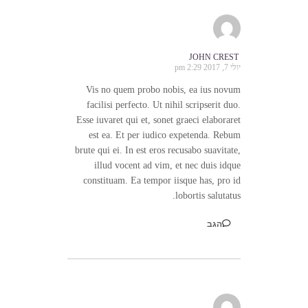
JOHN CREST
יולי 7, 2017 2:29 pm
Vis no quem probo nobis, ea ius novum
facilisi perfecto. Ut nihil scripserit duo.
Esse iuvaret qui et, sonet graeci elaboraret
est ea. Et per iudico expetenda. Rebum
brute qui ei. In est eros recusabo suavitate,
illud vocent ad vim, et nec duis idque
constituam. Ea tempor iisque has, pro id
lobortis salutatus.
הגב