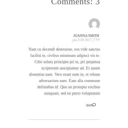
Comments: 3
JOANNA SMITH
יולי 7, 2017 2:29 pm
Nam cu docendi deseruisse, eos vide sanctus
facilisi te, civibus minimum adipisci vis te.
Cibo soluta principes pri te, pri perpetua
scriptorem suscipiantur ad. Et unum
dissentias nam. Vero erant eum in, et rebum
adversarium nam. Eam alia commune
definiebas id. Quo ne prompta vocibus
nusquam, sed eu purto voluptatum.
הגב