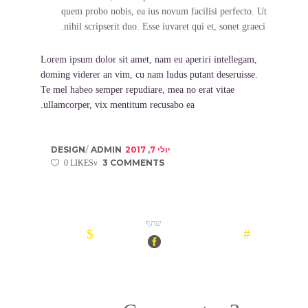
quem probo nobis, ea ius novum facilisi perfecto. Ut
nihil scripserit duo. Esse iuvaret qui et, sonet graeci.
Lorem ipsum dolor sit amet, nam eu aperiri intellegam,
doming viderer an vim, cu nam ludus putant deseruisse.
Te mel habeo semper repudiare, mea no erat vitae
ullamcorper, vix mentitum recusabo ea.
יולי 7, 2017
ADMIN
DESIGN
3 COMMENTS
0 LIKES
שתף