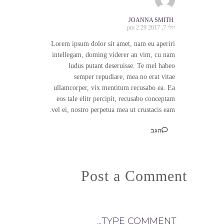
JOANNA SMITH
יולי 7, 2017 2:29 pm
Lorem ipsum dolor sit amet, nam eu aperiri
intellegam, doming viderer an vim, cu nam
ludus putant deseruisse. Te mel habeo
semper repudiare, mea no erat vitae
ullamcorper, vix mentitum recusabo ea. Ea
eos tale elitr percipit, recusabo conceptam
vel ei, nostro perpetua mea ut crustacis eam.
הגב
Post a Comment